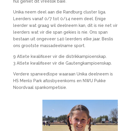
hul geniet dit vreeslik baie.
Unika neem deel aan die Randburg cluster liga.
Leerders vanaf 0/7 tot 0/14 neem deel. Enige
leerder wat graag wil deelneem kan, dit is nie net vir
leerders wat vir die span gekies is nie. Ons span
bestaan uit ongeveer 140 leerders elke jaar. Beslis
ons grootste massadeelname sport.
9 Atlete kwalifiseer vir die distrikkampioenskap.
3 Atlete kwalifiseer vir die Gautengkampioenskap.
Verdere spanwedlope waaraan Unika deelneem is
HS Menlo Park aflosbyeenkoms en NWU Pukke
Noordvaal spankompetisie.