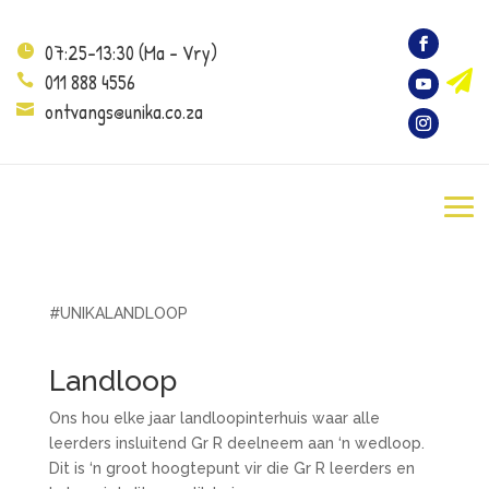
07:25-13:30 (Ma – Vry)


011 888 4556

ontvangs@unika.co.za

#UNIKALANDLOOP
Landloop
Ons hou elke jaar landloopinterhuis waar alle
leerders insluitend Gr R deelneem aan ‘n wedloop.
Dit is ‘n groot hoogtepunt vir die Gr R leerders en