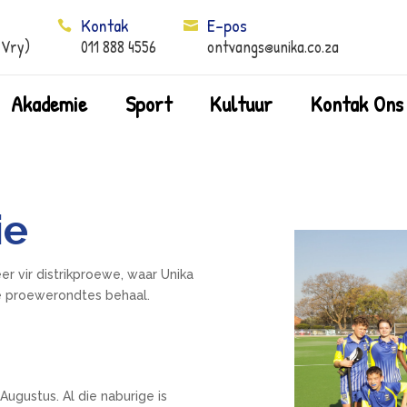
Kontak
E-pos


 Vry)
011 888 4556
ontvangs@unika.co.za
Akademie
Sport
Kultuur
Kontak Ons
ie
r vir distrikproewe, waar Unika
e proewerondtes behaal.
Augustus. Al die naburige is