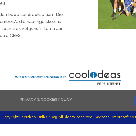
el!
inden twee aandreekse aan. Die
mber.Al die naburige skole is
ke span trek volgens ‘n tema aan.
 baie GEES!
PRIVACY & COOKIES POLICY
 Copyright Laerskool Unika 2025. All Rights Reserved.| Website By: prosoft.co.