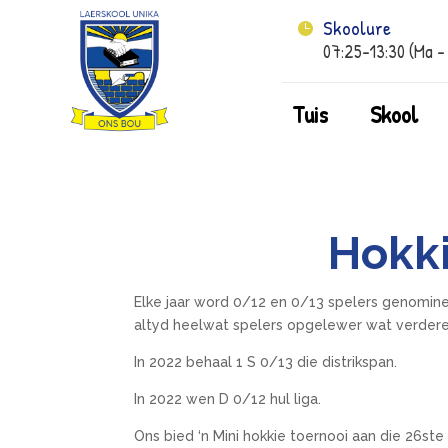
Skoolure

07:25-13:30 (Ma –
Tuis
Skool
Hokk
Elke jaar word 0/12 en 0/13 spelers genominee
altyd heelwat spelers opgelewer wat verder
In 2022 behaal 1 S 0/13 die distrikspan.
In 2022 wen D 0/12 hul liga.
Ons bied ‘n Mini hokkie toernooi aan die 26ste 