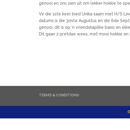
genooi en ons sien uit om lekker hokkie te spe
Vir die 1ste keer bied Unika saam met H/S L
datums is die 30ste Augustus en die 6de Septe
genooi, dit is op ‘n vriendskaplike basis en el
Dit gaan 2 pretdae wees, met mooi hokkie en
TERMS & CONDITIONS
©