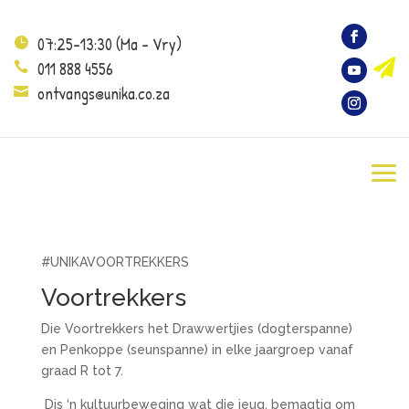
07:25-13:30 (Ma – Vry)


011 888 4556

ontvangs@unika.co.za

#UNIKAVOORTREKKERS
Voortrekkers
Die Voortrekkers het Drawwertjies (dogterspanne)
en Penkoppe (seunspanne) in elke jaargroep vanaf
graad R tot 7.
Dis ‘n kultuurbeweging wat die jeug, bemagtig om