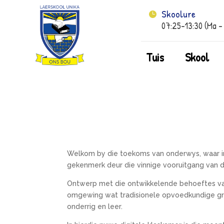
Skoolure

07:25-13:30 (Ma –
Tuis
Skool
Welkom by die toekoms van onderwys, waar inn
gekenmerk deur die vinnige vooruitgang van di
Ontwerp met die ontwikkelende behoeftes van 
omgewing wat tradisionele opvoedkundige gren
onderrig en leer.