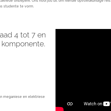
ntlikhede onbeperk. Ons nooi jou uit om hierdie opvoedkundige re
ns studente te vorm.
aad 4 tot 7 en
e komponente.
an meganiese en elektriese