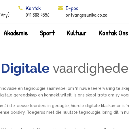
Kontak
E-pos


 Vry)
011 888 4556
ontvangs@unika.co.za
Akademie
Sport
Kultuur
Kontak Ons
Digitale
vaardighede
ovasie en tegnologie saamvloei om ‘n nuwe leerervaring te skep s
gitale gereedskap en konnektiwiteit, is ons skool trots om sy voo
21ste-eeuse leerders in gedagte, hierdie digitale klaskamer is ‘
se oorskry. Toegerus met die nuutste tegnologie, bring dit ‘n n