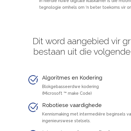
In hierdie nuwe digitale klaskamer is die moo
tegnologie omhels om ‘n beter toekoms vir o
Dit word aangebied vir gr
bestaan uit die volgend
Algoritmes en Kodering
Blokgebasseerdwe kodering
(Microsoft ™ make Code)
Robotiese vaardighede
Kennismaking met intermediêre beginsels v
ingenieurswese stelsels.